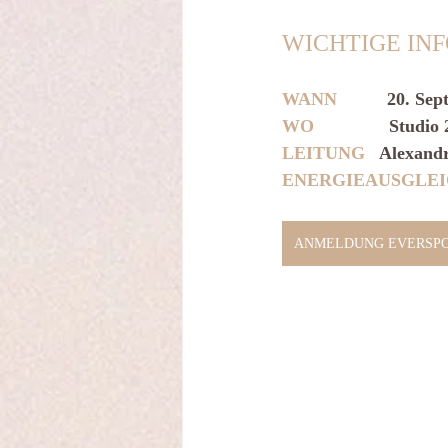
WICHTIGE INFOS
WANN 
         20. 
WO    
Studio 
LEITUNG
   Alexand
ENERGIEAUSGLEI
ANMELDUNG EVERSP