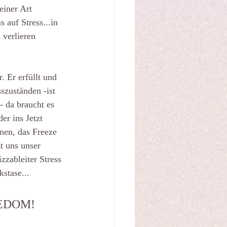
einer Art 
 auf Stress...in 
 verlieren 
. Er erfüllt und 
szuständen -ist 
- da braucht es 
er ins Jetzt 
nen, das Freeze 
t uns unser 
zableiter Stress 
stase... 
EEDOM! 