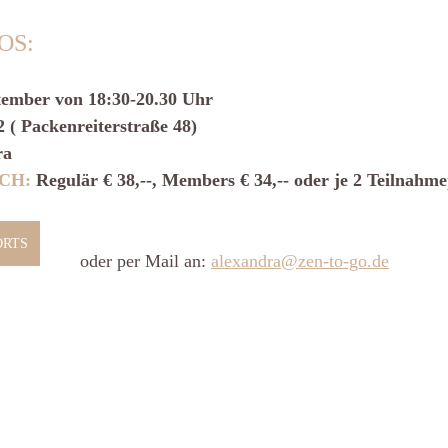
:     
September von 18:30-20.30 Uhr
2 ( Packenreiterstraße 48)
ra
CH: 
Regulär
€ 38,--, Members € 34,-- oder je 2 Teilnahm
ORTS
oder per Mail an: 
alexandra@zen-to-go.de