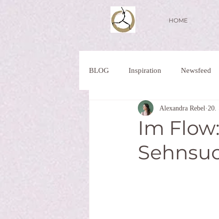
HOME
BLOG
Inspiration
Newsfeed
Alexandra Rebel
20.
Im Flow
Sehnsuc