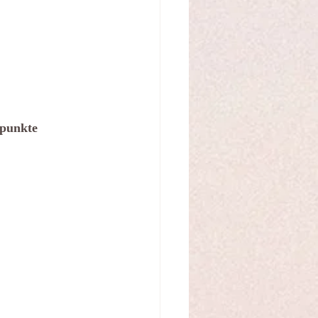
epunkte