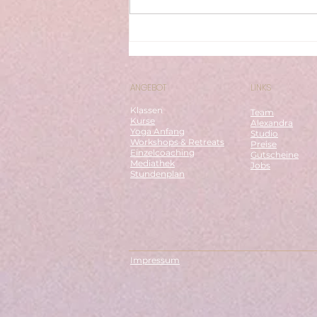
Weihnachten: Dein
Frieden ist unser Frieden
ANGEBOT
LINKS
Klassen
Team
Kurse
Alexandra
Yoga Anfang
Studio
Workshops & Retreats
Preise
Einzelcoaching
Gutscheine
Mediathek
Jobs
Stundenplan
Impressum