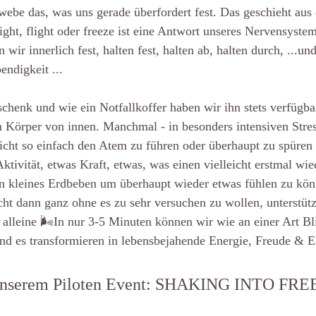
ebe das, was uns gerade überfordert fest. Das geschieht aus 
ght, flight oder freeze ist eine Antwort unseres Nervensystems
wir innerlich fest, halten fest, halten ab, halten durch, ...und
ndigkeit ...
chenk und wie ein Notfallkoffer haben wir ihn stets verfügbar
 Körper von innen. Manchmal - in besonders intensiven Stres
 nicht so einfach den Atem zu führen oder überhaupt zu spüren 
ktivität, etwas Kraft, etwas, was einen vielleicht erstmal wied
in kleines Erdbeben um überhaupt wieder etwas fühlen zu kön
cht dann ganz ohne es zu sehr versuchen zu wollen, unterstütz
lleine 🌬In nur 3-5 Minuten können wir wie an einer Art Bliz
nd es transformieren in lebensbejahende Energie, Freude & Ek
i unserem Piloten Event: SHAKING INTO FR