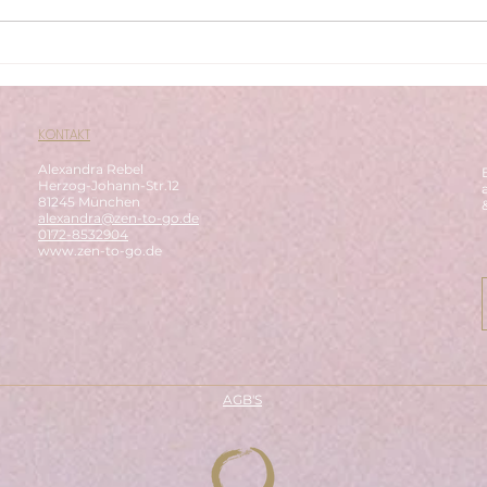
Weihnachten: Eine
Der 
Erinnerung an unser Licht
Bew
KONTAKT
Alexandra Rebel
Herzog-Johann-Str.12
81245 München
alexandra@zen-to-go.de
0172-8532904
www.zen-to-go.de
AGB'S