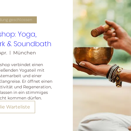
ung geschlossen
shop: Yoga,
rk & Soundbath
Apr.
München
shop verbindet einen 
ließenden Yogateil mit 
temarbeit und einer 
angreise. Er öffnet einen 
ivität und Regeneration, 
lassen in ein stimmiges 
icht kommen dürfen.
die Warteliste