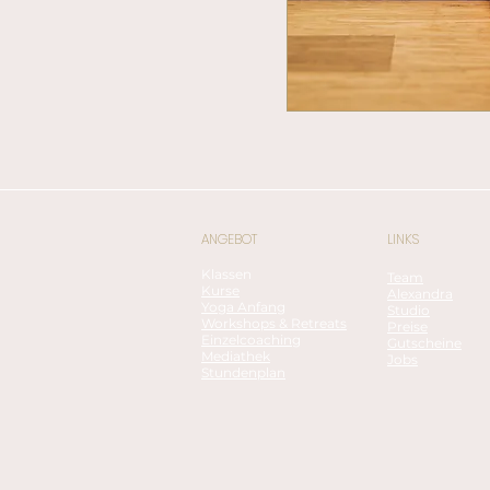
ANGEBOT
LINKS
Klassen
Team
Kurse
Alexandra
Yoga Anfang
Studio
Workshops & Retreats
Preise
Einzelcoaching
Gutscheine
Mediathek
Jobs
Stundenplan