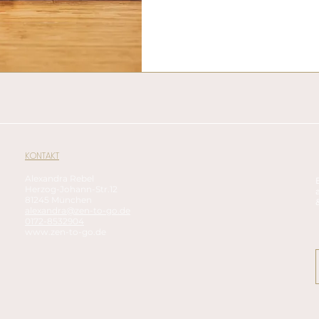
KONTAKT
Alexandra Rebel
Herzog-Johann-Str.12
81245 München
alexandra@zen-to-go.de
0172-8532904
www.zen-to-go.de