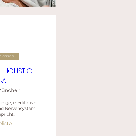
hlossen
 HOLISTIC
GA
München
uhige, meditative 
und Nervensystem 
pricht.
liste