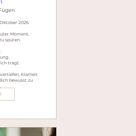
.
Fügen
Oktober 2026

 guter Moment,

zu spüren.



ung.

ch trägt.

vertiefen, Klarheit 
dich bewusst zu 
.
O