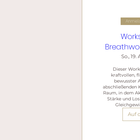
Anmeld
Work
Breathwo
So., 19. 
Dieser Work
kraftvollen, f
bewusster A
abschließenden Kl
Raum, in dem Akt
Stärke und Los
Gleichgew
Auf 