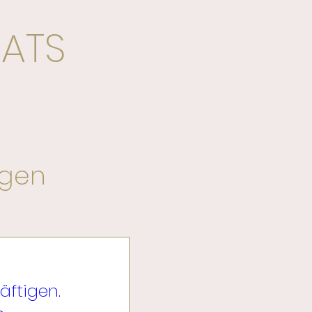
ATS
ngen
räftigen.