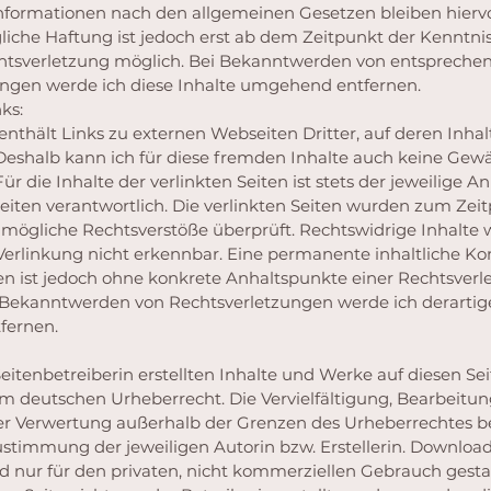
nformationen nach den allgemeinen Gesetzen bleiben hierv
liche Haftung ist jedoch erst ab dem Zeitpunkt der Kenntnis
htsverletzung möglich. Bei Bekanntwerden von entspreche
ngen werde ich diese Inhalte umgehend entfernen.
ks:
nthält Links zu externen Webseiten Dritter, auf deren Inhal
 Deshalb kann ich für diese fremden Inhalte auch keine Gew
 die Inhalte der verlinkten Seiten ist stets der jeweilige An
Seiten verantwortlich. Die verlinkten Seiten wurden zum Zei
 mögliche Rechtsverstöße überprüft. Rechtswidrige Inhalte
Verlinkung nicht erkennbar. Eine permanente inhaltliche Kon
ten ist jedoch ohne konkrete Anhaltspunkte einer Rechtsverl
 Bekanntwerden von Rechtsverletzungen werde ich derartig
fernen.
Seitenbetreiberin erstellten Inhalte und Werke auf diesen Se
m deutschen Urheberrecht. Die Vervielfältigung, Bearbeitun
er Verwertung außerhalb der Grenzen des Urheberrechtes b
Zustimmung der jeweiligen Autorin bzw. Erstellerin. Downlo
nd nur für den privaten, nicht kommerziellen Gebrauch gestat