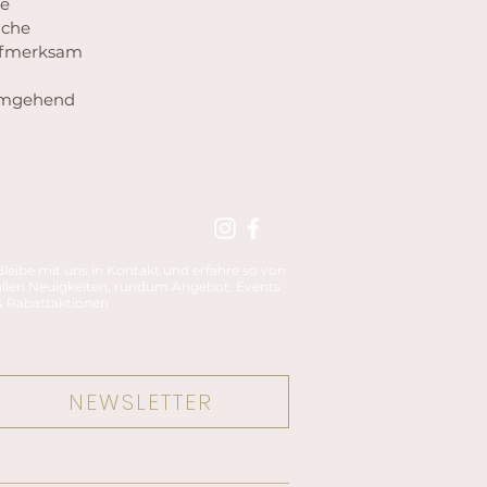
ie
lche
aufmerksam
 umgehend
Bleibe mit uns in Kontakt und erfahre so von
allen Neuigkeiten, rundum Angebot, Events
& Rabattaktionen
NEWSLETTER