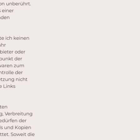
on unberührt.
 einer
nden
te ich keinen
ähr
bieter oder
tpunkt der
 waren zum
trolle der
etzung nicht
e Links
iten
g, Verbreitung
edürfen der
ads und Kopien
tet. Soweit die