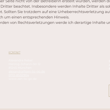
ser Seite nicht von der Betreiberin erstellt wurden, werden d
Dritter beachtet. Insbesondere werden Inhalte Dritter als so
. Sollten Sie trotzdem auf eine Urheberrechtsverletzung 
ich um einen entsprechenden Hinweis.
rden von Rechtsverletzungen werde ich derartige Inhalte
KONTAKT
Alexandra Rebel
Herzog-Johann-Str.12
81245 München
alexandra@zen-to-go.de
0172-8532904
www.zen-to-go.de