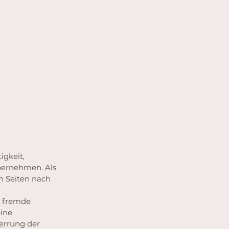
igkeit,
übernehmen. Als
en Seiten nach
e fremde
ine
perrung der