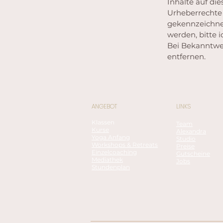
Inhalte auf die
Urheberrechte 
gekennzeichnet
werden, bitte 
Bei Bekanntwe
entfernen.
ANGEBOT
LINKS
Klassen
Team
Kurse
Alexandra
Yoga Anfang
Studio
Workshops & Retreats
Preise
Einzelcoaching
Gutscheine
Mediathek
Jobs
Stundenplan