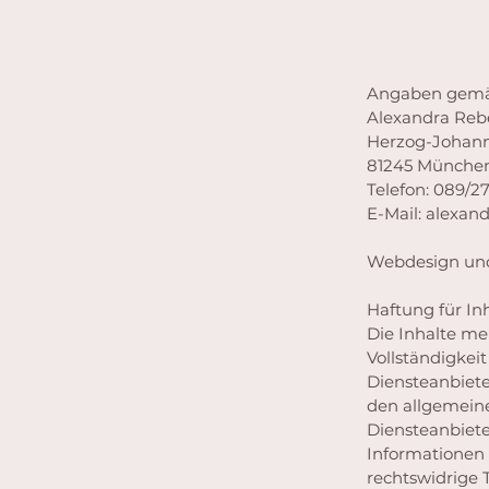
Angaben gemä
Alexandra Reb
Herzog-Johann-
81245 Münche
Telefon: 089/2
E-Mail: alexan
Webdesign und 
Haftung für Inh
Die Inhalte mei
Vollständigkei
Diensteanbiete
den allgemeine
Diensteanbiete
Informationen 
rechtswidrige 