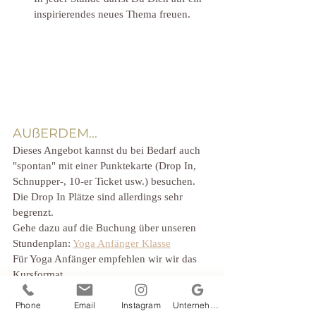
inspirierendes neues Thema freuen.
AUßERDEM...
Dieses Angebot kannst du bei Bedarf auch 
"spontan" mit einer Punktekarte (Drop In, 
Schnupper-, 10-er Ticket usw.) besuchen. 
Die Drop In Plätze sind allerdings sehr 
begrenzt. 
Gehe dazu auf die Buchung über unseren 
Stundenplan: 
Yoga Anfänger Klasse
Für Yoga Anfänger empfehlen wir wir das 
Kursformat.
Phone
Email
Instagram
Unternehmensprofil bei Google
Bis 6 Wochen vor Beginn stornierbar. Es 