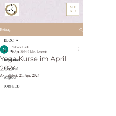
ME
NU
Beitrag
BLOG
Nathalie Hack
BLOG
4. Apr. 2024
2 Min. Lesezeit
Yoga Kurse im April
Inspiration
2024
Newsfeed
Aktualisiert:
21. Apr. 2024
Angebot
JOBFEED