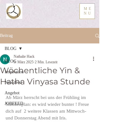
ME
NU
Beitrag
BLOG
Nathalie Hack
BLOG
3. März 2025
2 Min. Lesezeit
Wöchentliche Yin &
Inspiration
Hatha Vinyasa Stunde
Newsfeed
Angebot
Ab März herrscht bei uns der Frühling im 
JOBFEED
Stundenplan: es wird wieder bunter ! Freue 
dich auf  2 weitere Klassen am Mittwoch-
und Donnerstag Abend mit Iris.