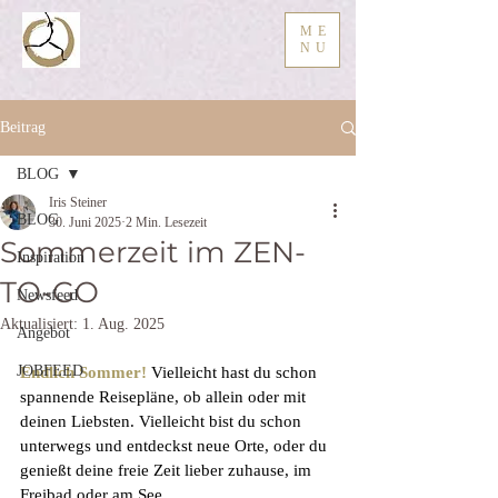
ME
NU
Beitrag
BLOG
Iris Steiner
BLOG
30. Juni 2025
2 Min. Lesezeit
Sommerzeit im ZEN-
Inspiration
TO-GO
Newsfeed
Aktualisiert:
1. Aug. 2025
Angebot
JOBFEED
Endlich Sommer!
Vielleicht hast du schon 
spannende Reisepläne, ob allein oder mit 
deinen Liebsten. Vielleicht bist du schon 
unterwegs und entdeckst neue Orte, oder du 
genießt deine freie Zeit lieber zuhause, im 
Freibad oder am See...