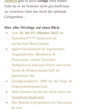
Südtirol
 gibt es noch 
wenige
 freie Plätze! 
Falls du es im Sommer nicht geschafft hast 
zu verreisen, wäre das doch die optimale 
Gelegenheit... 
Hier alles Wichtige auf einen Blick:
vom 
16. bis 19. Oktober
2025
 im 
Naturhotel**** Saalerwirt im 
idyllischen Maria Saalen
täglich dynamische & regenerative 
Yogaeinheiten, Meditation & 
Pranayama, zudem Verwöhn-
Halbpension und eine frisch renovierte 
Sauna & Wellnesslandschaft im 
gehobenen Stil 
Energieausgleich: 398€ für die Yoga- & 
Organisationspauschale
Dein Zimmer buchst du direkt über das 
Naturhotel Saalerwirt 
Das Retreat wird geleitet von Alexandra 
& Lisa