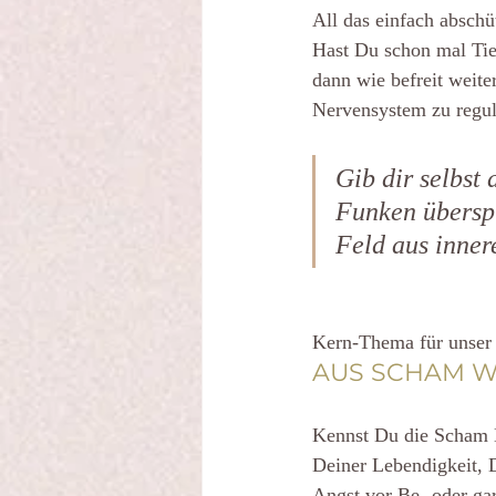
All das einfach abschü
Hast Du schon mal Tie
dann wie befreit weit
Nervensystem zu regul
Gib dir selbst 
Funken überspri
Feld aus inner
Kern-Thema für unser 
AUS SCHAM W
Kennst Du die Scham Di
Deiner Lebendigkeit, 
Angst vor Be- oder ga