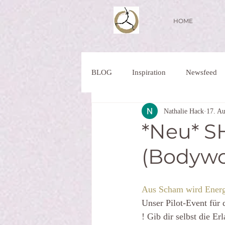
HOME
BLOG
Inspiration
Newsfeed
Nathalie Hack
17. A
*Neu* 
(Bodywo
Aus Scham wird Energ
Unser Pilot-Event für 
! Gib dir selbst die E