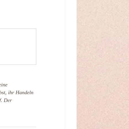
eine 
bst, ihr Handeln 
f. Der 