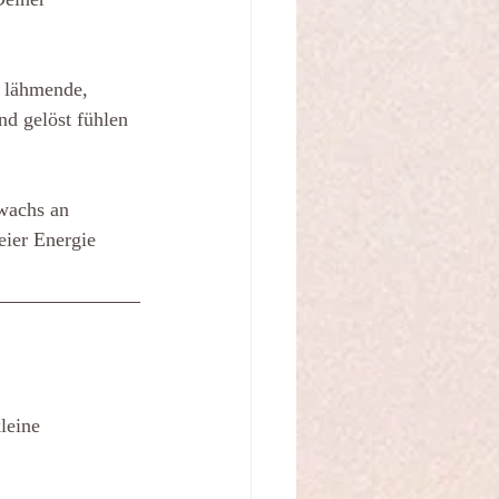
e lähmende, 
nd gelöst fühlen 
wachs an 
eier Energie
leine 