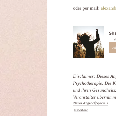
oder per mail: 
alexand
Sh
2
Je
Disclaimer: Dieses Ang
Psychotherapie. Die Ku
und ihren Gesundheitsz
Veranstalter übernimm
Neues Angebot
Specials
Newsfeed