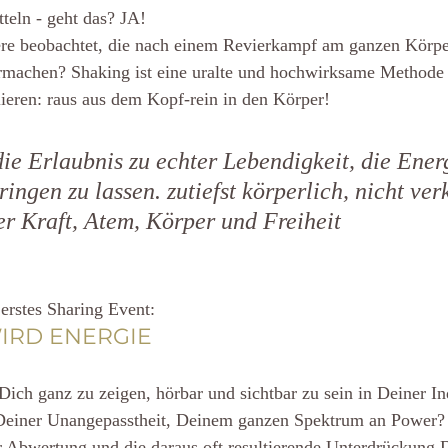
tteln - geht das? JA!
re beobachtet, die nach einem Revierkampf am ganzen Körper
ermachen? Shaking ist eine uralte und hochwirksame Methode 
ieren: raus aus dem Kopf-rein in den Körper!
die Erlaubnis zu echter Lebendigkeit, die Ener
ngen zu lassen. zutiefst körperlich, nicht verk
er Kraft, Atem, Körper und Freiheit
erstes Sharing Event:
IRD ENERGIE
ch ganz zu zeigen, hörbar und sichtbar zu sein in Deiner Ind
Deiner Unangepasstheit, Deinem ganzen Spektrum an Power?
r Abwertung und die daraus oft resultierende Unterdrückung 