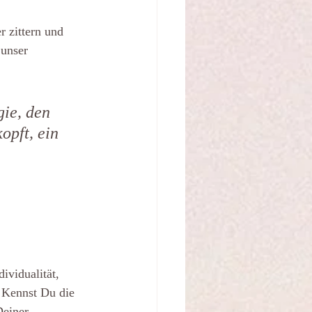
 zittern und 
unser 
gie, den 
opft, ein 
ividualität, 
 Kennst Du die 
Deiner 