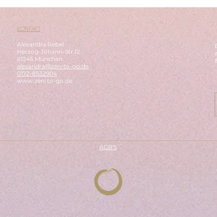
Spüren. Yoga
Zille
KONTAKT
Alexandra Rebel
Herzog-Johann-Str.12
81245 München
alexandra@zen-to-go.de
0172-8532904
www.zen-to-go.de
AGB'S