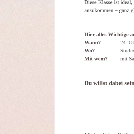
Diese Klasse ist ideal
anzukommen – ganz gle
Hier alles Wichtige a
Wann? 
		24. 
Wo?
 		Stu
Mit wem? 
	mit S
Du willst dabei sei