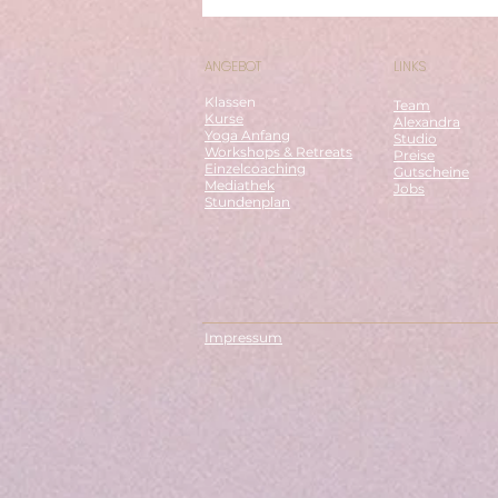
ANGEBOT
LINKS
Klassen
Team
Kurse
Alexandra
Yoga Anfang
Studio
Workshops & Retreats
Preise
Einzelcoaching
Gutscheine
Mediathek
Jobs
Stundenplan
Impressum