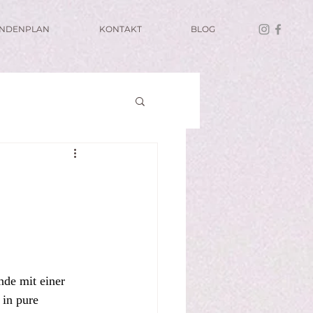
UNDENPLAN
KONTAKT
BLOG
 
de mit einer 
 in pure 