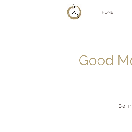
HOME
Good Mo
Der n