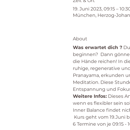
Zeit & Ort
19. Juni 2023, 09:15 – 10:3
München, Herzog-Johann
About
Was erwartet dich ?
 Du
beginnen?  Dann gönne 
die Hände reichen! In di
ruhige, regenerative u
Pranayama, erkunden un
Meditation. Diese Stund
Entspannung und Fokus
Weitere Infos:
 Dieses A
wenn es flexibler sein s
Inner Balance findet nich
 Kurs geht vom 19.Juni bis
6 Termine von je 09:15 - 