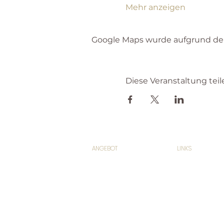
Mehr anzeigen
Google Maps wurde aufgrund der 
Diese Veranstaltung teil
ANGEBOT
LINKS
Klassen
Team
Kurse
Alexandra
Yoga Anfang
Studio
Workshops & Retreats
Preise
Einzelcoaching
Gutscheine
Mediathek
Jobs
Stundenplan