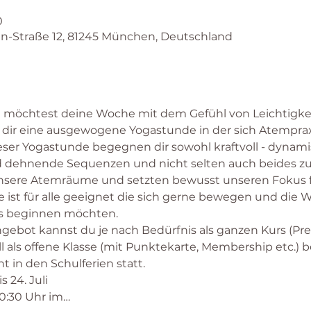
0
-Straße 12, 81245 München, Deutschland
 möchtest deine Woche mit dem Gefühl von Leichtigkei
dir eine ausgewogene Yogastunde in der sich Atemprax
eser Yogastunde begegnen dir sowohl kraftvoll - dynami
nd dehnende Sequenzen und nicht selten auch beides 
sere Atemräume und setzten bewusst unseren Fokus fü
e ist für alle geeignet die sich gerne bewegen und die 
 beginnen möchten.  
ngebot kannst du je nach Bedürfnis als ganzen Kurs (Prei
oll als offene Klasse (mit Punktekarte, Membership etc.)
t in den Schulferien statt.  
 24. Juli 
10:30 Uhr im…