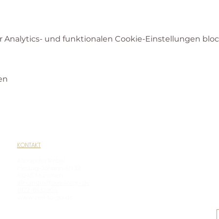
Analytics- und funktionalen Cookie-Einstellungen block
en
KONTAKT
Alexandra Rebel
Herzog-Johann-Str.12
81245 München
alexandra@zen-to-go.de
0172-8532904
www.zen-to-go.de