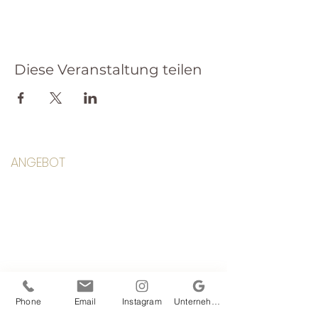
Diese Veranstaltung teilen
ANGEBOT
Klassen
Kurse
Yoga Anfang
Workshops & Retreats
Einzelcoaching
Mediathek
Stundenplan
Phone
Email
Instagram
Unternehmensprofil bei Google